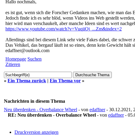
Hallo nochmals,
es ist gut, wenn sich die Forscher Gedanken machen, wie man das 
Jedoch finde ich es sehr blöd, wenn Videos ins Web gestellt werden,
hier wird man verschaukelt, aber manche Ideen sind es wert nachge
https://www.youtube.com/watch?v=VuqiiOj_...Zm&index=2
Allerdings sind bei diesem Link sehr viele Fakes dabei, die schwer 
Das Vehikel, das bergauf läuft ist so eines, denn kein Gewicht hält s
edaffner@outlook.com
Homepage
Suchen
Zitieren
«
Ein Thema zurück
|
Ein Thema vor
»
Nachrichten in diesem Thema
Neu überdenken - Overbalance Wheel
- von
edaffner
- 30.12.2021, 
RE: Neu überdenken - Overbalance Wheel
- von
edaffner
- 05.
Druckversion anzeigen