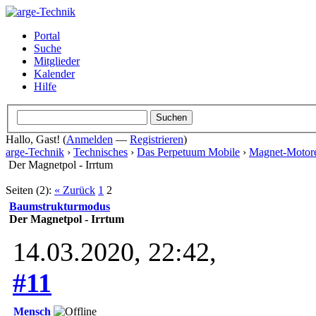
Portal
Suche
Mitglieder
Kalender
Hilfe
Hallo, Gast! (
Anmelden
—
Registrieren
)
arge-Technik
›
Technisches
›
Das Perpetuum Mobile
›
Magnet-Motor
Der Magnetpol - Irrtum
Seiten (2):
« Zurück
1
2
Baumstrukturmodus
Der Magnetpol - Irrtum
14.03.2020, 22:42,
#11
Mensch