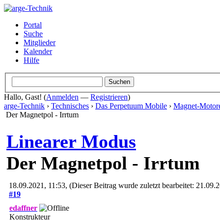
Portal
Suche
Mitglieder
Kalender
Hilfe
Hallo, Gast! (
Anmelden
—
Registrieren
)
arge-Technik
›
Technisches
›
Das Perpetuum Mobile
›
Magnet-Motor
Der Magnetpol - Irrtum
Linearer Modus
Der Magnetpol - Irrtum
18.09.2021, 11:53,
(Dieser Beitrag wurde zuletzt bearbeitet: 21.09
#19
edaffner
Konstrukteur